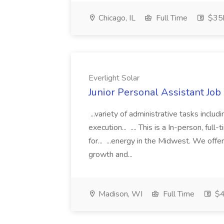
Chicago, IL
Full Time
$35k
Everlight Solar
Junior Personal Assistant Job 
...variety of administrative tasks includ
execution... .... This is a In-person, full
for... ...energy in the Midwest. We offe
growth and...
Madison, WI
Full Time
$4