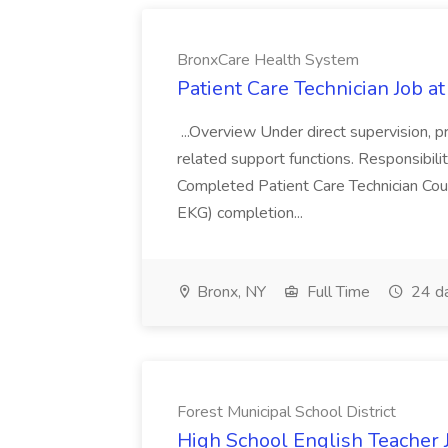
BronxCare Health System
Patient Care Technician Job 
...Overview Under direct supervision, p
related support functions. Responsibiliti
Completed Patient Care Technician Cour
EKG) completion...
Bronx, NY
Full Time
24 d
Forest Municipal School District
High School English Teacher J