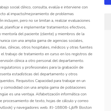
bajo social clínico, consulta, evalúa e interviene con
pecto al impacto/mejoramiento de problemas
 incluyen, pero no se limitan a, realizar evaluaciones
al, planificar e implementar tratamientos efectivos,
 y mentoría del paciente (cliente) y miembros de la
omunica con una amplia gama de agencias sociales,
as, clínicas, otros hospitales, médicos y otras fuentes
a el trabajo de tratamiento en curso en los registros de
ervisión clínica a otro personal del departamento.
regulatorios y profesionales para la grabación de
esenta estadísticas del departamento y otros
queridos. Requisitos Capacidad para trabajar en un
ural y comodidad con una amplia gama de poblaciones
lingüe es una ventaja. Alfabetización informática con
de procesamiento de texto, hojas de cálculo y correo
 Outlook) y navegadores web. #J-18808-Ljbffr Boston