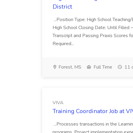
District
...Position Type: High School Teaching
High School Closing Date: Until Fille
Transcript and Passing Praxis Scores
Required...
Forest, MS
Full Time
11 
VIVA
Training Coordinator Job at V
...Processes transactions in the Lear
programs. Project implementation exper