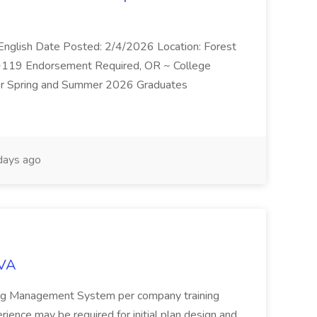
/English Date Posted: 2/4/2026 Location: Forest
d ~119 Endorsement Required, OR ~ College
 for Spring and Summer 2026 Graduates
days ago
IVA
ning Management System per company training
ience may be required for initial plan design and