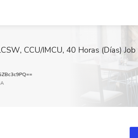
-LCSW, CCU/IMCU, 40 Horas (Días) Job
GZBc3c9PQ==
MA